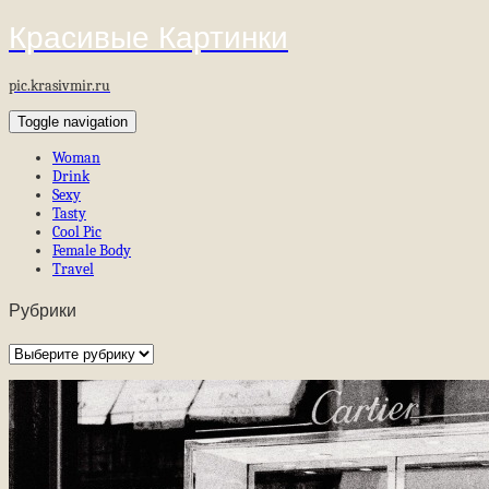
Красивые Картинки
pic.krasivmir.ru
Toggle navigation
Woman
Drink
Sexy
Tasty
Cool Pic
Female Body
Travel
Рубрики
Рубрики