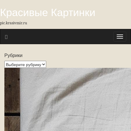
Красивые Картинки
pic.krasivmir.ru
Toggl
naviga
Рубрики
Рубрики