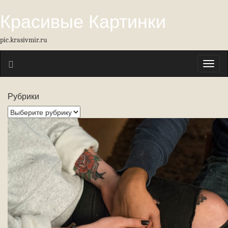
Красивые Картинки
pic.krasivmir.ru
Toggl
naviga
Рубрики
Рубрики