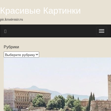
Красивые Картинки
pic.krasivmir.ru
Toggl
naviga
Рубрики
Рубрики